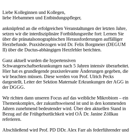
Liebe Kolleginnen und Kollegen,
liebe Hebammen und Entbindungspfleger,
anknüpfend an die erfolgreichen Veranstaltungen der letzten Jahre,
setzen wir die interdisziplinäre Fortbildungsreihe fort: Lernen Sie
über die pränatalsonographischen Herausforderungen auffälliger
Herzbefunde. Praxisbezogen wird Dr. Felix Borgmeier (DEGUM
II) über die Ductus-abhängigen Herzfehler berichten.
Ganz aktuell wurden die hypertensiven
Schwangerschaftserkrankungen nach 5 Jahren intensiv überarbeitet.
Hier hat es grundlegende praxisrelevante Änderungen gegeben, die
wir beachten müssen. Diese werden von Prof. Ulrich Pecks
dargestellt, Leiter der Sektion Maternale Erkrankungen der AGG in
der DGGG.
Wir richten dann unseren Focus auf das weibliche Mikrobiom – ein
Themenkomplex, der zukunftsweisend ist und in den kommenden
Jahren zunehmend bedeutender wird. Über den aktuellen Stand in
Bezug auf die Frühgeburtlichkeit wird OÄ Dr. Janine Zöllkau
referieren.
Abschließend wird Prof. PD DDr. Alex Farr als federführender und